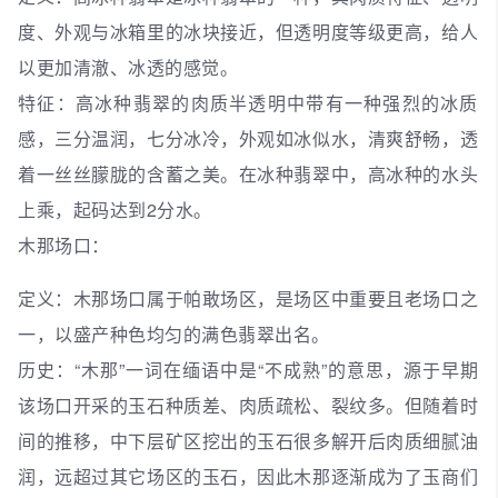
度、外观与冰箱里的冰块接近，但透明度等级更高，给人
以更加清澈、冰透的感觉。
特征：高冰种翡翠的肉质半透明中带有一种强烈的冰质
感，三分温润，七分冰冷，外观如冰似水，清爽舒畅，透
着一丝丝朦胧的含蓄之美。在冰种翡翠中，高冰种的水头
上乘，起码达到2分水。
木那场口：
定义：木那场口属于帕敢场区，是场区中重要且老场口之
一，以盛产种色均匀的满色翡翠出名。
历史：“木那”一词在缅语中是“不成熟”的意思，源于早期
该场口开采的玉石种质差、肉质疏松、裂纹多。但随着时
间的推移，中下层矿区挖出的玉石很多解开后肉质细腻油
润，远超过其它场区的玉石，因此木那逐渐成为了玉商们