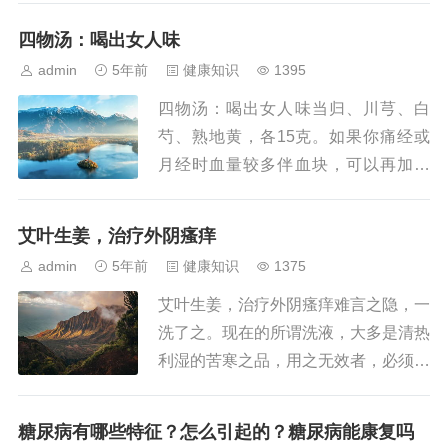
美容功效；3、乌豆蛋酒汤：具有调
四物汤：喝出女人味
中、下气、止痛功能；4、姜艾薏苡...
admin
5年前
健康知识
1395
四物汤：喝出女人味当归、川芎、白
芍、熟地黄，各15克。如果你痛经或
月经时血量较多伴血块，可以再加红
花、桃仁各15克，普通的四物汤就变
成了“桃红四物汤”，适合的女性可以服
艾叶生姜，治疗外阴瘙痒
用，脸蛋会红润起来，肌肤充盈有光...
admin
5年前
健康知识
1375
艾叶生姜，治疗外阴瘙痒难言之隐，一
洗了之。现在的所谓洗液，大多是清热
利湿的苦寒之品，用之无效者，必须考
虑是否与“寒”有关，可试用本方：生姜
120克连皮捣碎，干艾叶90克，加水15
糖尿病有哪些特征？怎么引起的？糖尿病能康复吗
00毫升，煎煮后清洗。...