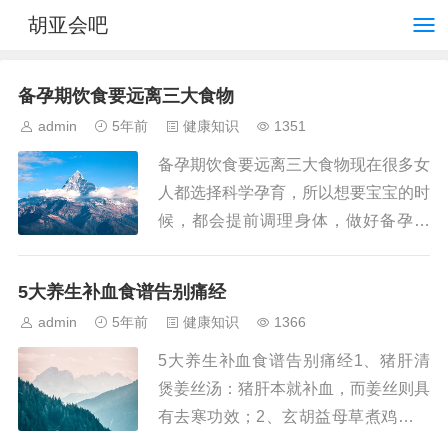
胡亚会吧
备孕期饮食要远离三大食物
admin
5年前
健康知识
1351
备孕期饮食要远离三大食物现在很多女
人都选择科学孕育，所以想要宝宝的时
候，都会提前调理身体，做好备孕计
划。所以说，备孕期的时候，需要想法
子调养身体，比如说需要特别注意饮
5大养生补血食谱告别痛经
食。如果饮食不注意，则会损伤卵巢
admin
5年前
健康知识
1366
和...
5大养生补血食谱告别痛经1、猪肝清
煲姜丝汤：猪肝本就补血，而姜丝则具
有去寒功效；2、玄胡益母草煮鸡蛋：
具有通经、止痛经、补血、悦色、润肤