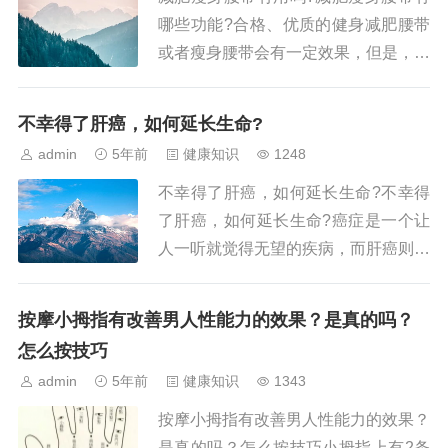
哪些功能?合格、优质的健身减肥腰带
或者瘦身腰带会有一定效果，但是，肯
定没有广告里宣扬的那么大效果，不用
任何运动，只要带着一条腰带即可。而
不幸得了肝癌，如何延长生命?
且，从常识判断，天天被减肥腰带...
admin
5年前
健康知识
1248
不幸得了肝癌，如何延长生命?不幸得
了肝癌，如何延长生命?癌症是一个让
人一听就觉得无望的疾病，而肝癌则是
直接被称为不治之症，原因是它的死亡
率高于其它常见的癌症。很多人得了肝
按摩小拇指有改善男人性能力的效果？是真的吗？
癌晚期觉得只有等死一条路，那么...
怎么按技巧
admin
5年前
健康知识
1343
按摩小拇指有改善男人性能力的效果？
是真的吗？怎么按技巧小拇指上有2条