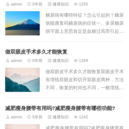
admin
5年前
健康知识
1255
糖尿病有哪些特征？怎么引起的？糖尿
病能康复吗糖尿病的症状一、多尿糖尿
病字面上意思肯定是血糖过高而引起的
多尿。这是因为血糖的升高导致肾糖阈
经肾小球滤出的葡萄糖不能完全被肾小
做双眼皮手术多久才能恢复
管重吸收，形成渗透性利尿。二、...
admin
5年前
健康知识
1269
做双眼皮手术多久才能恢复双眼皮手术
有埋线双眼皮和切开双眼皮两种，方法
不同，恢复的时间也不同，一般埋线双
眼皮的恢复时间要快一些。埋线双眼皮
不需要开刀，只是在眼皮处埋线，然后
减肥瘦身腰带有用吗?减肥瘦身腰带有哪些功能?
缝合出理想的双眼皮。做埋线双眼...
admin
5年前
健康知识
1242
减肥瘦身腰带有用吗?减肥瘦身腰带有