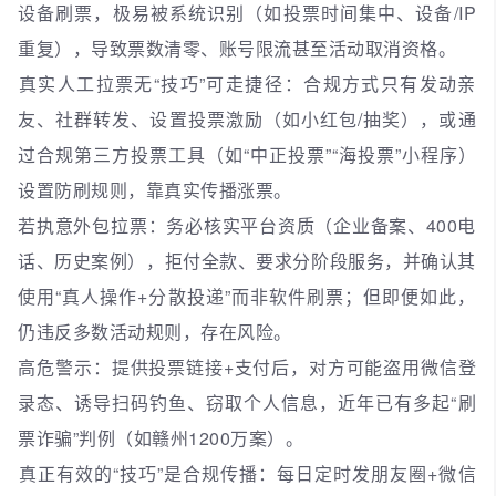
设备刷票，极易被系统识别（如投票时间集中、设备/IP
重复），导致‌票数清零、账号限流甚至活动取消资格‌。
‌真实人工拉票无“技巧”可走捷径‌：合规方式只有发动亲
友、社群转发、设置投票激励（如小红包/抽奖），或通
过‌合规第三方投票工具（如“中正投票”“海投票”小程序）
设置防刷规则‌，靠真实传播涨票。
‌若执意外包拉票‌：务必核实平台资质（企业备案、400电
话、历史案例），‌拒付全款、要求分阶段服务‌，并确认其
使用“真人操作+分散投递”而非软件刷票；但即便如此，
仍违反多数活动规则，存在风险。
‌高危警示‌：提供投票链接+支付后，对方可能盗用微信登
录态、诱导扫码钓鱼、窃取个人信息，近年已有多起“刷
票诈骗”判例（如赣州1200万案）。
‌真正有效的“技巧”是合规传播‌：每日定时发朋友圈+微信