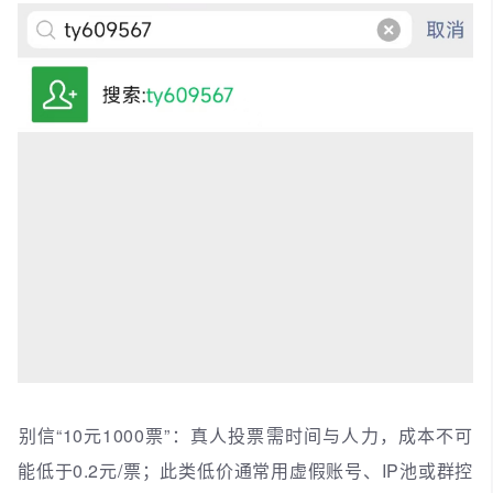
‌别信“10元1000票”‌：真人投票需时间与人力，成本不可
能低于0.2元/票；此类低价通常用虚假账号、IP池或群控