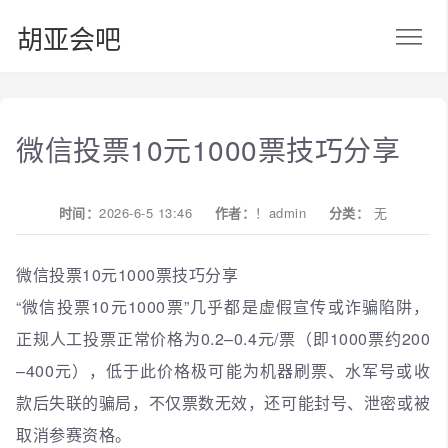
胡亚会吧
微信投票10元1000票技巧分享
时间：
2026-6-5 13:46
作者：
！admin
分类：
无
微信投票10元1000票技巧分享
“微信投票10元1000票”几乎都是虚假宣传或诈骗陷阱，
正规人工投票正常价格为0.2–0.4元/票（即1000票约200
–400元），低于此价格极可能为机器刷票、水军号或收
款后失联的骗局，不仅票数无效，还可能封号、泄密或被
取消参赛资格。‌‌